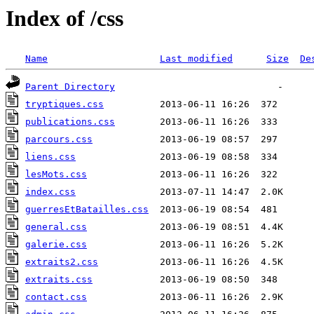
Index of /css
Name
Last modified
Size
De
Parent Directory
tryptiques.css
publications.css
parcours.css
liens.css
lesMots.css
index.css
guerresEtBatailles.css
general.css
galerie.css
extraits2.css
extraits.css
contact.css