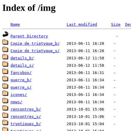
Index of /img
Name
Last modified
Size
De
Parent Directory
Copie de triptyque_b/
Copie de triptyque_s/
details_b/
details_s/
fancybox/
guerre_b/
guerre_s/
icones/
news/
rencontres_b/
rencontres_s/
tryptiques_b/