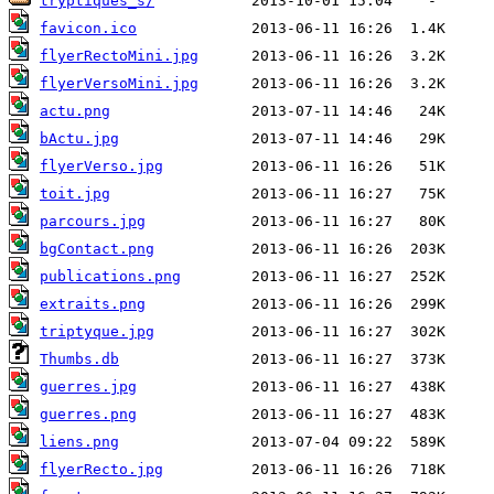
tryptiques_s/
favicon.ico
flyerRectoMini.jpg
flyerVersoMini.jpg
actu.png
bActu.jpg
flyerVerso.jpg
toit.jpg
parcours.jpg
bgContact.png
publications.png
extraits.png
triptyque.jpg
Thumbs.db
guerres.jpg
guerres.png
liens.png
flyerRecto.jpg